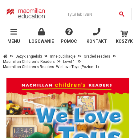
MENU
Język
angielski
MENU
LOGOWANIE
POMOC
KONTAKT
KOSZYK
Szkoły państwowe
Język angielski
Inne publikacje
Graded readers
Macmillan Children`s Readers
Level 1
Szkoły językowe i
Macmillan Children's Readers: We Love Toys (Poziom 1)
uczelnie
Inne publikacje
Język
niemiecki
Szkoły państwowe
Szkoły językowe i
uczelnie