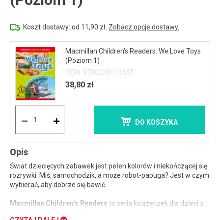
Koszt dostawy: od 11,90 zł.
Zobacz opcje dostawy.
Macmillan Children's Readers: We Love Toys
(Poziom 1)
ISBN: 9780230443655
38,80 zł
DO KOSZYKA
Opis
Świat dziecięcych zabawek jest pełen kolorów i niekończącej się
rozrywki. Miś, samochodzik, a może robot-papuga? Jest w czym
wybierać, aby dobrze się bawić.
Macmillan Children’s Readers
to seria książeczek dla dzieci z
uproszczonymi tekstami do samodzielnego czytania. Czytanki