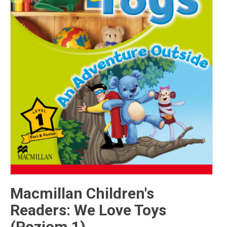
Inne publikacje
Inne
języki
Język chiński
Macmillan Children's
Readers: We Love Toys
(Poziom 1)