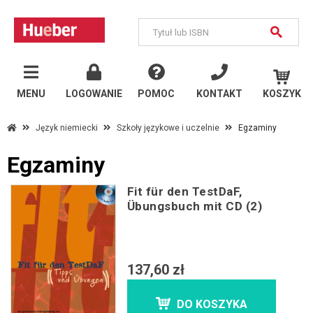
MENU
Wróć
MENU
LOGOWANIE
POMOC
KONTAKT
KOSZYK
na
stronę
główną
Język niemiecki
Szkoły językowe i uczelnie
Egzaminy
Egzaminy
Egzaminy
Fit
Fit für den TestDaF,
für...
Übungsbuch mit CD (2)
Prüfung
Express
Goethe-
137,60 zł
Zertifikat
DO KOSZYKA