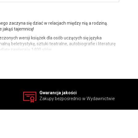
nego zaczyna się dziać w relacjach między nią a rodziną.
e jakąś tajemnicę!
szczonych wersji książek dla osób uczących się języka
lną beletrystykę, sztuki teatralne, autobiografie i literaturę
diate
zawierają 1400 słów.
Gwarancja jakości
Zakupy bezpośrednio w Wydawnictwie