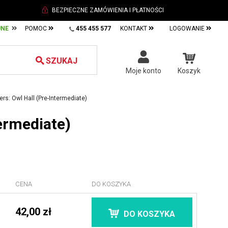
BEZPIECZNE ZAMÓWIENIA I PŁATNOŚCI
JNE
POMOC
455 455 577
KONTAKT
LOGOWANIE
SZUKAJ
Moje konto
Koszyk
rs: Owl Hall (Pre-Intermediate)
ermediate)
CENA
DO KOSZYKA
42,00 zł
DO KOSZYKA