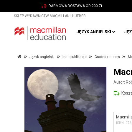
DARMOWA DOSTAWA OD 200 ZŁ
MENU
SKLEP WYDAWNICTW MACMILLAN I HUEBER
Język
JĘZYK ANGIELSKI
JĘZ
angielski
Szkoły państwowe
Język angielski
Inne publikacje
Graded readers
Ma
Szkoły językowe i
uczelnie
Macm
Inne publikacje
Autor: Ro
Język
Koszt
niemiecki
Szkoły państwowe
Macmilla
Szkoły językowe i
ISBN: 97
uczelnie