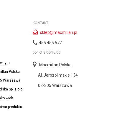
KONTAKT
sklep@macmillan.pl
455 455 577
pon-pt 8:00-16:00
 w tym
Macmillan Polska
illan Polska
Al. Jerozolimskie 134
-305 Warszawa
02-305 Warszawa
ska Sp. z o.o.
hkolwiek
stwa produktu
: