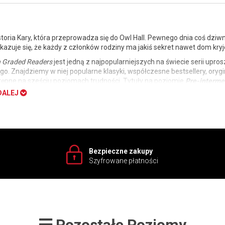
storia Kary, która przeprowadza się do Owl Hall. Pewnego dnia coś dziw
kazuje się, że każdy z członków rodziny ma jakiś sekret nawet dom kryj
 Graded Readers
jest jedną z najpopularniejszych na świecie serii upro
go. Znajdziemy w niej popularne klasyki, współczesne bestsellery, orygina
tępne na sześciu poziomach trudności. Tytuły na poziomie
Pre-interme
DALEJ
, który poziom wybrać? Sprawdź nasz test poziomujący:
START!
Bezpieczne zakupy
Szyfrowane płatności
Pozostałe Poziomy