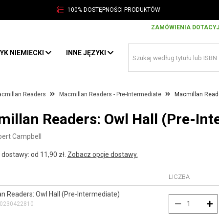
100% DOSTĘPNOŚCI PRODUKTÓW
ZAMÓWIENIA DOTACY
YK NIEMIECKI
INNE JĘZYKI
cmillan Readers
Macmillan Readers - Pre-Intermediate
Macmillan Reade
illan Readers: Owl Hall (Pre-Int
bert Campbell
 dostawy: od 11,90 zł.
Zobacz opcje dostawy.
LICZBA
n Readers: Owl Hall (Pre-Intermediate)
80230422810