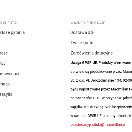
I KLIENTA
WAŻNE INFORMACJE
stsze pytania
Dostawa 0 zł
Twoje konto
ności
Zamówienia dotacyjne
Uwaga GPSR UE:
Produkty oferowane
awy
serwisie są produkowane przez Macm
zamówienia
Sp. z o.o. Al. Jerozolimskie 134, 02
amacje
bądź importowane przez Macmillan Pol
zesyłki
od partnerów z UE. W przypadku jakic
wątpliwości dotyczących bezpieczeń
w ramach GPSR UE prosimy o kontakt
bezpiecznyprodukt@macmillan.pl