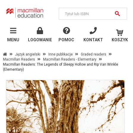
MENU
Język
angielski
MENU
LOGOWANIE
POMOC
KONTAKT
KOSZYK
Szkoły państwowe
Język angielski
Inne publikacje
Graded readers
Macmillan Readers
Macmillan Readers - Elementary
Szkoły językowe i
Macmillan Readers: The Legends of Sleepy Hollow and Rip Van Winkle
uczelnie
(Elementary)
Inne publikacje
Język
niemiecki
Szkoły państwowe
Szkoły językowe i
uczelnie