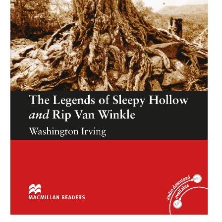
Inne publikacje
Inne
języki
Język chiński