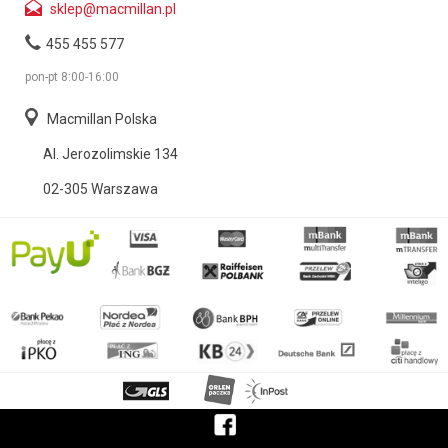
sklep@macmillan.pl
455 455 577
pon-pt 8:00-16:00
Macmillan Polska
Al. Jerozolimskie 134
02-305 Warszawa