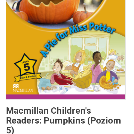
Inne publikacje
Inne
języki
Język chiński
Macmillan Children's
Readers: Pumpkins (Poziom
5)