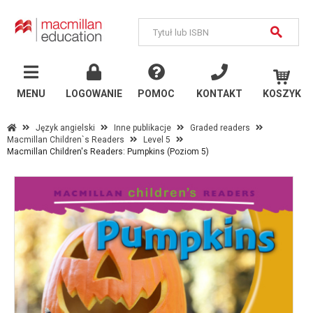
MENU
Język
angielski
MENU
LOGOWANIE
POMOC
KONTAKT
KOSZYK
Szkoły państwowe
Język angielski
Inne publikacje
Graded readers
Macmillan Children`s Readers
Level 5
Szkoły językowe i
Macmillan Children's Readers: Pumpkins (Poziom 5)
uczelnie
Inne publikacje
Język
niemiecki
Szkoły państwowe
Szkoły językowe i
uczelnie