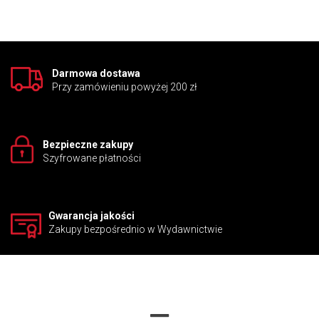
uproszczonymi tekstami do samodzielnego czytania. Czytanki
stanowią połączenie ciekawych komiksów, bajek i opowiadań z
dziedziny geografii, historii, kultury i życia codziennego.
Wspomagają najmłodszych w rozwijaniu umiejętności czytania,
opanowaniu słownictwa oraz budują ich pewność siebie z
Darmowa dostawa
zakresu komunikowania się w języku angielskim.
Przy zamówieniu powyżej 200 zł
Seria zapewnia dzieciom nie tylko poznanie nowych struktur
gramatycznych i słownictwa, poszerza także ich wiedzę z
zakresu innych przedmiotów. Świetnie sprawdza się jako
uzupełnienie kursów dla dzieci lub jako materiał na oddzielne
Bezpieczne zakupy
zajęcia poświęcone czytaniu.
Szyfrowane płatności
Gwarancja jakości
Zakupy bezpośrednio w Wydawnictwie