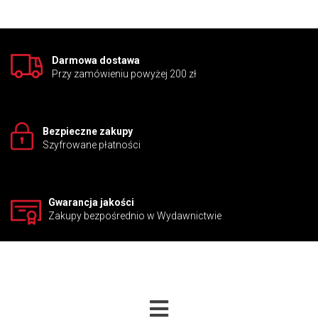
dziedziny geografii, historii, kultury i życia codziennego.
Wspomagają najmłodszych w rozwijaniu umiejętności czytania,
opanowaniu słownictwa oraz budują ich pewność siebie z
zakresu komunikowania się w języku angielskim.
Darmowa dostawa
Seria zapewnia dzieciom nie tylko poznanie nowych struktur
Przy zamówieniu powyżej 200 zł
gramatycznych i słownictwa, poszerza także ich wiedzę z
zakresu innych przedmiotów. Świetnie sprawdza się jako
uzupełnienie kursów dla dzieci lub jako materiał na oddzielne
zajęcia poświęcone czytaniu.
Bezpieczne zakupy
Szyfrowane płatności
Gwarancja jakości
Zakupy bezpośrednio w Wydawnictwie