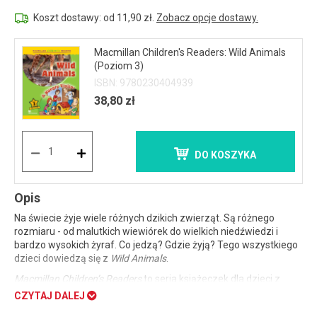
Koszt dostawy: od 11,90 zł.
Zobacz opcje dostawy.
Macmillan Children's Readers: Wild Animals
(Poziom 3)
ISBN: 9780230404939
38,80 zł
DO KOSZYKA
Opis
Na świecie żyje wiele różnych dzikich zwierząt. Są różnego
rozmiaru - od malutkich wiewiórek do wielkich niedźwiedzi i
bardzo wysokich żyraf. Co jedzą? Gdzie żyją? Tego wszystkiego
dzieci dowiedzą się z
Wild Animals
.
Macmillan Children’s Readers
to seria książeczek dla dzieci z
uproszczonymi tekstami do samodzielnego czytania. Czytanki
CZYTAJ DALEJ
stanowią połączenie ciekawych komiksów, bajek i opowiadań z