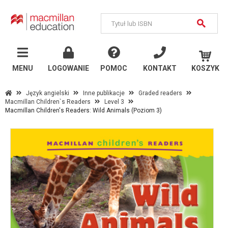
MENU
Język
angielski
MENU
LOGOWANIE
POMOC
KONTAKT
KOSZYK
Szkoły państwowe
Język angielski
Inne publikacje
Graded readers
Macmillan Children`s Readers
Level 3
Szkoły językowe i
Macmillan Children's Readers: Wild Animals (Poziom 3)
uczelnie
Inne publikacje
Język
niemiecki
Szkoły państwowe
Szkoły językowe i
uczelnie