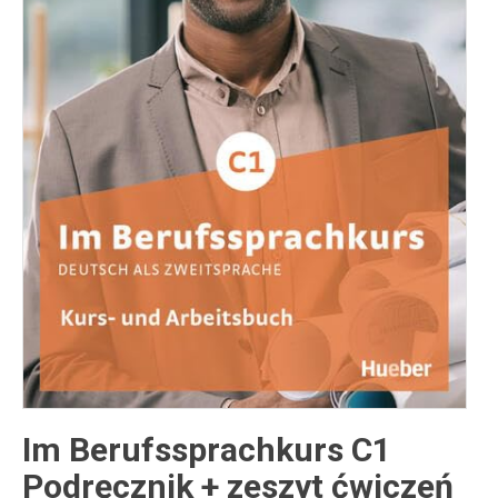
Inne publikacje
Inne
języki
Język chiński
Im Berufssprachkurs C1
Podręcznik + zeszyt ćwiczeń