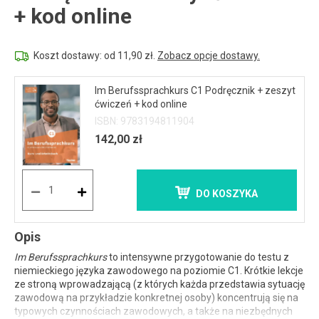
+ kod online
Koszt dostawy: od 11,90 zł.
Zobacz opcje dostawy.
Im Berufssprachkurs C1 Podręcznik + zeszyt
ćwiczeń + kod online
ISBN: 9783194811904
142,00 zł
DO KOSZYKA
Opis
Im Berufssprachkurs
to intensywne przygotowanie do testu z
niemieckiego języka zawodowego na poziomie C1. Krótkie lekcje
ze stroną wprowadzającą (z których każda przedstawia sytuację
zawodową na przykładzie konkretnej osoby) koncentrują się na
typowych czynnościach zawodowych, a także na niezbędnych