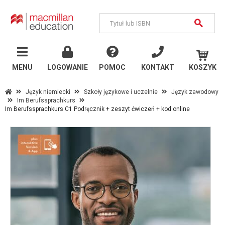
MENU
Język
angielski
MENU
LOGOWANIE
POMOC
KONTAKT
KOSZYK
Szkoły państwowe
Język niemiecki
Szkoły językowe i uczelnie
Język zawodowy
Im Berufssprachkurs
Szkoły językowe i
Im Berufssprachkurs C1 Podręcznik + zeszyt ćwiczeń + kod online
uczelnie
Inne publikacje
Język
niemiecki
Szkoły państwowe
Szkoły językowe i
uczelnie