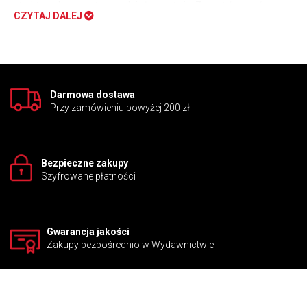
strukturach gramatycznych i słownictwie. Zeszyt ćwiczeń
CZYTAJ DALEJ
umożliwia pogłębiony trening gramatyki, słownictwa i idiomów.
Książka zawiera modelowy test językowy. Wersja interaktywna
kuru to cyfrowy podręcznik i zeszyt ćwiczeń na tablicę
interaktywną, komputer PC/Mac lub tablet oraz wszystkie pliki
audio.
Darmowa dostawa
Przy zamówieniu powyżej 200 zł
Bezpieczne zakupy
Szyfrowane płatności
Gwarancja jakości
Zakupy bezpośrednio w Wydawnictwie