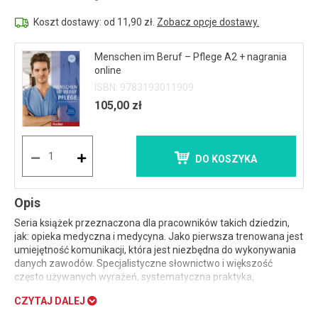
Koszt dostawy: od 11,90 zł.
Zobacz opcje dostawy.
Menschen im Beruf – Pflege A2 + nagrania
online
ISBN: 9783193011909
105,00 zł
DO KOSZYKA
Opis
Seria książek przeznaczona dla pracowników takich dziedzin,
jak: opieka medyczna i medycyna. Jako pierwsza trenowana jest
umiejętność komunikacji, która jest niezbędna do wykonywania
danych zawodów. Specjalistyczne słownictwo i większość
często używanych wyrażeń, systematyczna praktyka,
odpowiednio opracowane konkretne sytuacje z pracy
CZYTAJ DALEJ
zawodowej, żywe dialogi, autentyczne teksty do słuchania i
czytania, to najważniejsze cechy serii. Ćwiczenia przygotowane