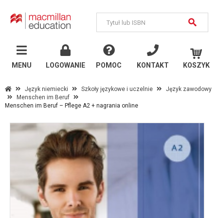
MENU
Język
angielski
MENU
LOGOWANIE
POMOC
KONTAKT
KOSZYK
Szkoły państwowe
Język niemiecki
Szkoły językowe i uczelnie
Język zawodowy
Menschen im Beruf
Szkoły językowe i
Menschen im Beruf – Pflege A2 + nagrania online
uczelnie
Inne publikacje
Język
niemiecki
Szkoły państwowe
Szkoły językowe i
uczelnie