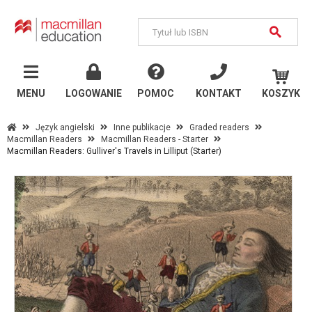
MENU
Język
angielski
MENU
LOGOWANIE
POMOC
KONTAKT
KOSZYK
Szkoły państwowe
Język angielski
Inne publikacje
Graded readers
Macmillan Readers
Macmillan Readers - Starter
Szkoły językowe i
Macmillan Readers: Gulliver's Travels in Lilliput (Starter)
uczelnie
Inne publikacje
Język
niemiecki
Szkoły państwowe
Szkoły językowe i
uczelnie