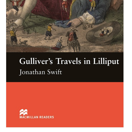
Inne publikacje
Inne
języki
Język chiński