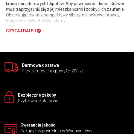
krainy miniaturowych Liliputów. Aby powrócić do domu, Guliwer
musi zaprzyjaźnić się z jej mieszkańcami i zdobyć ich zaufanie.
Obserwując świat z perspektywy olbrzyma, odkrywa prawdy,
których nie był dotąd świadomy.
Macmillan Graded Readers
jest jedną z najpopularniejszych na
CZYTAJ DALEJ
świecie serii uproszczonych wersji książek dla osób uczących się
języka angielskiego. Znajdziemy w niej popularne klasyki,
współczesne bestsellery, oryginalną beletrystykę, sztuki
teatralne, autobiografie i literaturę faktu dostępne na sześciu
poziomach trudności. Tytuły na poziomie
Starter
zawierają 300
słów.
Darmowa dostawa
Przy zamówieniu powyżej 200 zł
Nie wiesz, który poziom wybrać? Sprawdź nasz test
poziomujący:
START!
Bezpieczne zakupy
Szyfrowane płatności
Gwarancja jakości
Zakupy bezpośrednio w Wydawnictwie