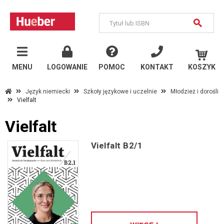
MENU
Wróć
MENU
LOGOWANIE
POMOC
KONTAKT
KOSZYK
na
stronę
główną
Język niemiecki
Szkoły językowe i uczelnie
Młodzież i dorośli
Vielfalt
Vielfalt
Vielfalt
Vielfalt B2/1