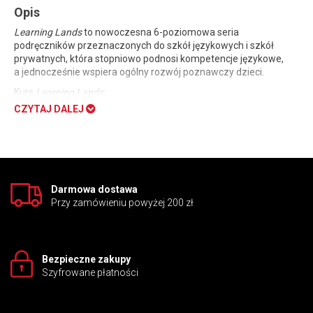
Opis
Learning Lands
to nowoczesna 6-poziomowa seria
podręczników przeznaczonych do szkół językowych i szkół
prywatnych, która
stopniowo podnosi kompetencje językowe
,
a
jednocześnie wspiera ogólny rozwój poznawczy
dzieci.
Kurs
Learning Lands
:
CZYTAJ DALEJ
uczy, jak odróżniać fakty od opinii w różnych rodzajach
tekstów (
information literacy
),
pomaga lepiej rozumieć to, co dziecko czyta, czego
słucha i co ogląda (
critical literacy
),
wspiera ucznia w interpretacji informacji wizualnych,
w tym animacji i klipów wideo (
visual literacy
).
Darmowa dostawa
Przy zamówieniu powyżej 200 zł
Bezpieczne zakupy
Szyfrowane płatności