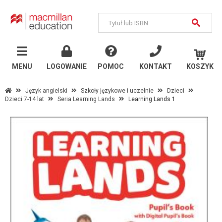
MENU
Język
angielski
MENU
LOGOWANIE
POMOC
KONTAKT
KOSZYK
Szkoły państwowe
Język angielski
Szkoły językowe i uczelnie
Dzieci
Dzieci 7-14 lat
Seria Learning Lands
Learning Lands 1
Szkoły językowe i
uczelnie
Inne publikacje
Język
niemiecki
Szkoły państwowe
Szkoły językowe i
uczelnie