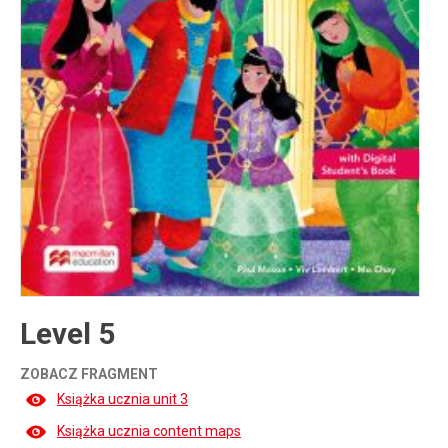
Inne publikacje
Inne
języki
Język chiński
Level 5
ZOBACZ FRAGMENT
Książka ucznia unit 3
Książka ucznia content maps