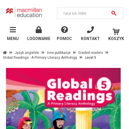
MENU
Język
angielski
MENU
LOGOWANIE
POMOC
KONTAKT
KOSZYK
Szkoły państwowe
Język angielski
Inne publikacje
Graded readers
Global Readings - A Primary Literacy Anthology
Level 5
Szkoły językowe i
uczelnie
Inne publikacje
Język
niemiecki
Szkoły państwowe
Szkoły językowe i
uczelnie