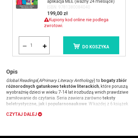
aplikacja MEE (ważny 24 miesiące)
ISBN: 9781380084040
199,00 zł
Kupiony kod online nie podlega
zwrotowi.
DO KOSZYKA
Opis
Global Readings
(
APrimary Literacy Anthology
) to
bogaty zbiór
różnorodnych gatunkowo tekstów literackich
, które poruszą
wyobraźnię dzieci w wieku 7-14 lat irozbudzą wnich prawdziwe
zamiłowanie do czytania. Seria zawiera zarówno
teksty
beletrystyczne, jak i popularnonaukowe
. W każdej z 6 książek
znajdują się
ćwiczenia
, które doskonalą strategie czytania, takie
CZYTAJ DALEJ
jak streszczanie i wizualizacja informacji.
Global Readings
(
APrimary Literacy Anthology
) to idealne
uzupełnienie pracy zdowolnym kursem języka angielskiego.