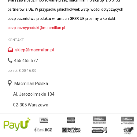
Warszawa bądź importowane przez Macmillan Polska Sp. z o.o. od
partnerów z UE. W przypadku jakichkolwiek wątpliwości dotyczących
bezpieczeństwa produktu w ramach GPSR UE prosimy o kontakt:
bezpiecznyprodukt@macmillan.pl
KONTAKT
sklep@macmillan.pl
455 455 577
pon-pt 8:00-16:00
Macmillan Polska
Al. Jerozolimskie 134
02-305 Warszawa