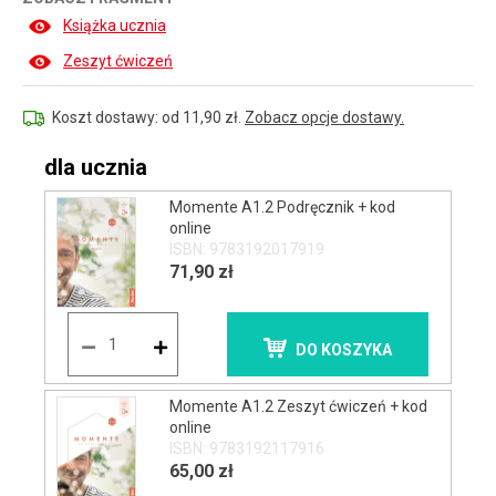
Książka ucznia
Zeszyt ćwiczeń
Koszt dostawy: od 11,90 zł.
Zobacz opcje dostawy.
dla ucznia
Momente A1.2 Podręcznik + kod
online
ISBN: 9783192017919
71,90 zł
DO KOSZYKA
Momente A1.2 Zeszyt ćwiczeń + kod
online
ISBN: 9783192117916
65,00 zł