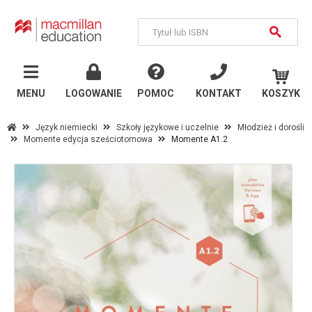
MENU
Język
angielski
MENU
LOGOWANIE
POMOC
KONTAKT
KOSZYK
Szkoły państwowe
Język niemiecki
Szkoły językowe i uczelnie
Młodzież i dorośli
Momente edycja sześciotomowa
Momente A1.2
Szkoły językowe i
uczelnie
Inne publikacje
Język
niemiecki
Szkoły państwowe
Szkoły językowe i
uczelnie