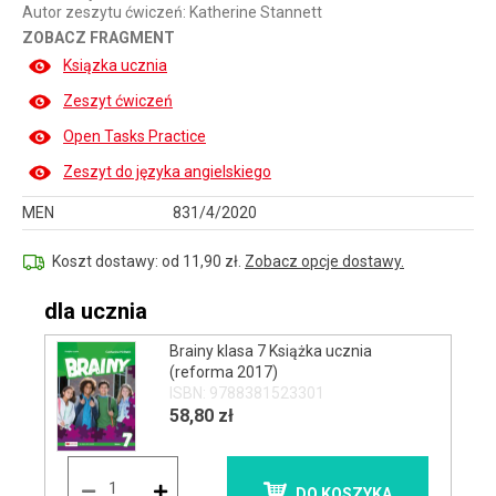
Autor zeszytu ćwiczeń: Katherine Stannett
ZOBACZ FRAGMENT
Ksiązka ucznia
Zeszyt ćwiczeń
Open Tasks Practice
Zeszyt do języka angielskiego
MEN
831/4/2020
Koszt dostawy: od 11,90 zł.
Zobacz opcje dostawy.
dla ucznia
Brainy klasa 7 Książka ucznia
(reforma 2017)
ISBN: 9788381523301
58,80 zł
DO KOSZYKA