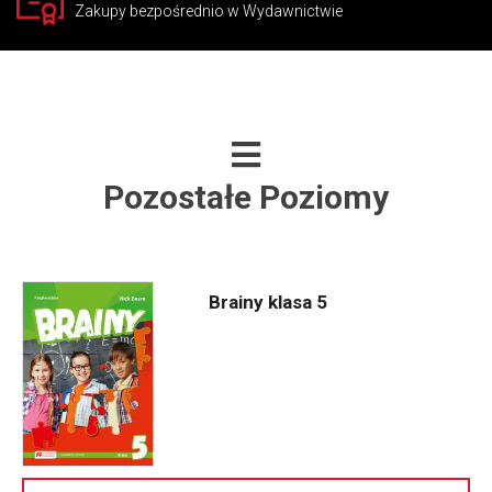
Zakupy bezpośrednio w Wydawnictwie
Pozostałe Poziomy
Brainy klasa 5