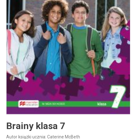
Inne publikacje
Inne
języki
Język chiński
Brainy klasa 7
Autor książki ucznia: Caterine McBeth