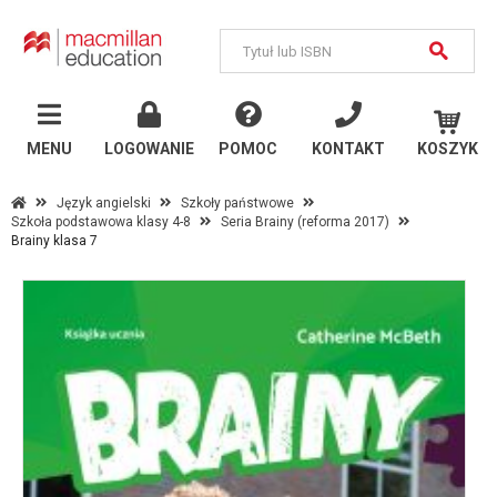
MENU
Język
angielski
MENU
LOGOWANIE
POMOC
KONTAKT
KOSZYK
Szkoły państwowe
Język angielski
Szkoły państwowe
Szkoła podstawowa klasy 4-8
Seria Brainy (reforma 2017)
Szkoły językowe i
Brainy klasa 7
uczelnie
Inne publikacje
Język
niemiecki
Szkoły państwowe
Szkoły językowe i
uczelnie