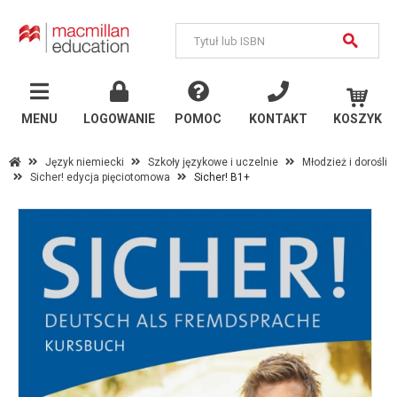
MENU
Język
angielski
MENU
LOGOWANIE
POMOC
KONTAKT
KOSZYK
Szkoły państwowe
Język niemiecki
Szkoły językowe i uczelnie
Młodzież i dorośli
Sicher! edycja pięciotomowa
Sicher! B1+
Szkoły językowe i
uczelnie
Inne publikacje
Język
niemiecki
Szkoły państwowe
Szkoły językowe i
uczelnie