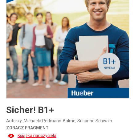
Inne publikacje
Inne
języki
Język chiński
Sicher! B1+
Autorzy: Michaela Perlmann-Balme, Susanne Schwalb
ZOBACZ FRAGMENT
Książka nauczyciela