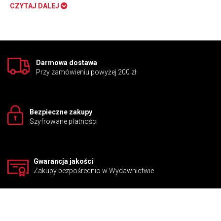
CZYTAJ DALEJ
ucznia. Na końcu każdego bloku znajduje się wykaz umiejętności
do zdobycia. Kurs jest wzbogacony o nowoczesną, cyfrową
obudowę medialną.
Darmowa dostawa
Przy zamówieniu powyżej 200 zł
Bezpieczne zakupy
Szyfrowane płatności
Gwarancja jakości
Zakupy bezpośrednio w Wydawnictwie