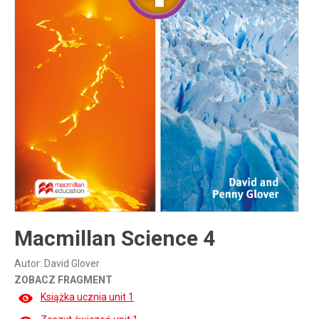
Inne publikacje
Inne
języki
Język chiński
Macmillan Science 4
Autor: David Glover
ZOBACZ FRAGMENT
Książka ucznia unit 1