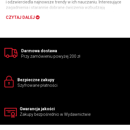
i odzwierciedla najnowsze trendy w ich nauczaniu. Interesujące
zagadnienia i starannie dobrane ćwiczenia wzbudzają
zainteresowanie uczniów i rozwijają zarówno ich sprawności
CZYTAJ DALEJ
językowe, jak i wiedzę na temat przedmiotów ścisłych.
Darmowa dostawa
Przy zamówieniu powyżej 200 zł
Bezpieczne zakupy
Szyfrowane płatności
Gwarancja jakości
Zakupy bezpośrednio w Wydawnictwie