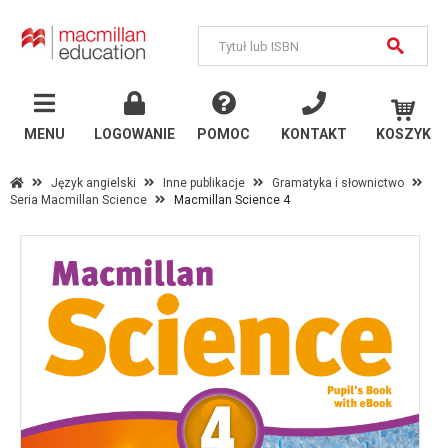
MENU
Język
angielski
MENU
LOGOWANIE
POMOC
KONTAKT
KOSZYK
Szkoły państwowe
Język angielski
Inne publikacje
Gramatyka i słownictwo
Seria Macmillan Science
Macmillan Science 4
Szkoły językowe i
uczelnie
Inne publikacje
Język
niemiecki
Szkoły państwowe
Szkoły językowe i
uczelnie